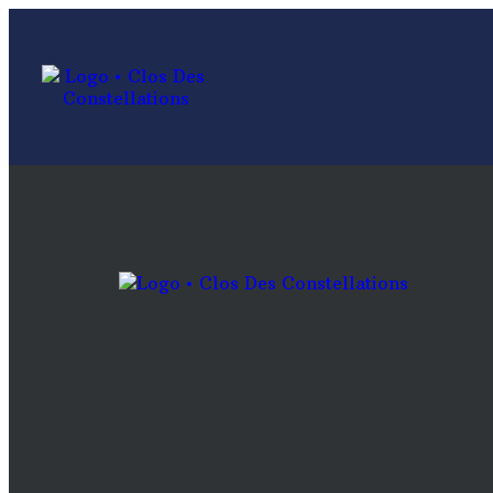
Vin blanc
Home Page
/
Vin blanc
Aucun produit ne correspond à votre sélection.